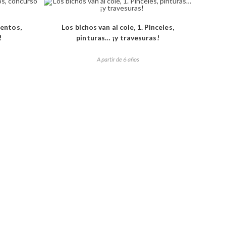
tentos,
Los bichos van al cole, 1. Pinceles,
!
pinturas… ¡y travesuras!
A partir de 6 años