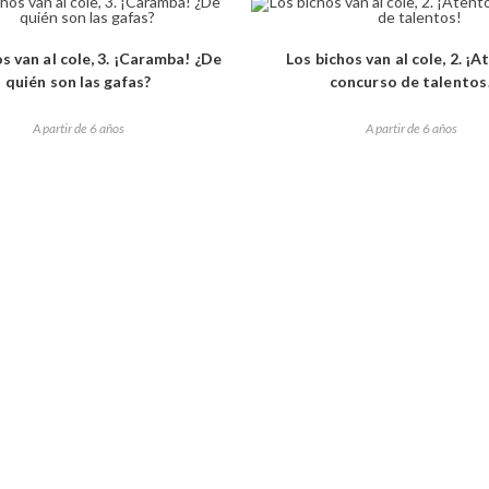
s van al cole, 3. ¡Caramba! ¿De
Los bichos van al cole, 2. ¡A
quién son las gafas?
concurso de talentos
A partir de 6 años
A partir de 6 años