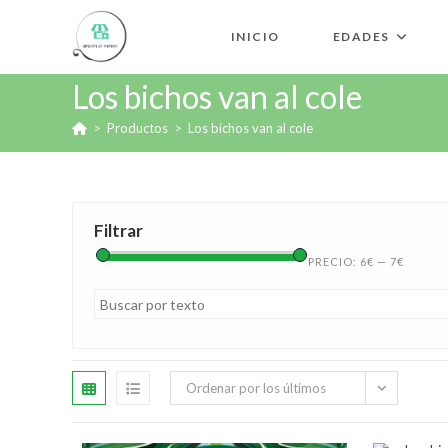
INICIO
EDADES
Los bichos van al cole
>
Productos
>
Los bichos van al cole
Filtrar
PRECIO:
6€
—
7€
Ordenar por los últimos