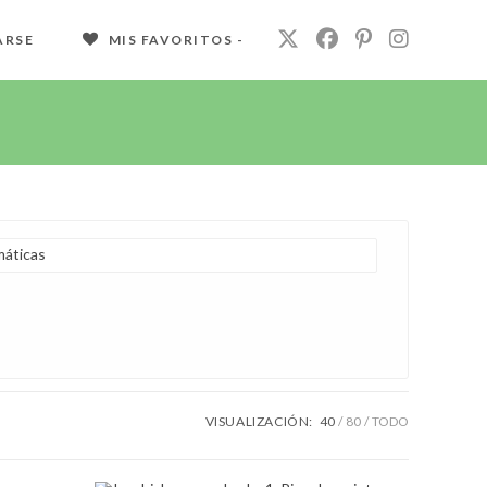
ARSE
MIS FAVORITOS -
áticas
VISUALIZACIÓN:
40
80
TODO