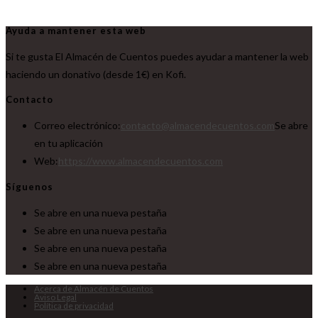
Ayuda a mantener esta web
Si te gusta El Almacén de Cuentos puedes ayudar a mantener la web
haciendo un donativo (desde 1€) en Kofi.
Contacto
Correo electrónico:
contacto@almacendecuentos.com
Se abre
en tu aplicación
Web:
https://www.almacendecuentos.com
Síguenos
Se abre en una nueva pestaña
Se abre en una nueva pestaña
Se abre en una nueva pestaña
Se abre en una nueva pestaña
Acerca de Almacén de Cuentos
Aviso Legal
Política de privacidad