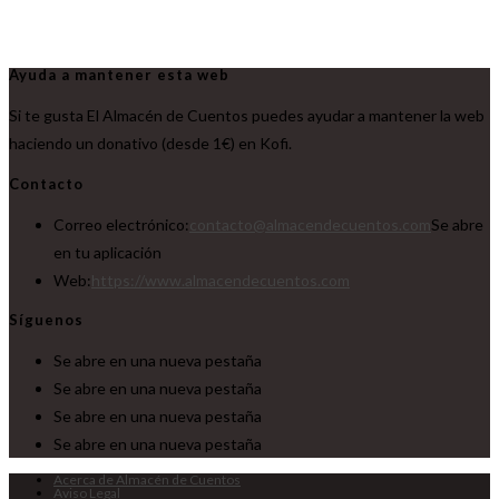
Ayuda a mantener esta web
Si te gusta El Almacén de Cuentos puedes ayudar a mantener la web
haciendo un donativo (desde 1€) en Kofi.
Contacto
Correo electrónico:
contacto@almacendecuentos.com
Se abre
en tu aplicación
Web:
https://www.almacendecuentos.com
Síguenos
Se abre en una nueva pestaña
Se abre en una nueva pestaña
Se abre en una nueva pestaña
Se abre en una nueva pestaña
Acerca de Almacén de Cuentos
Aviso Legal