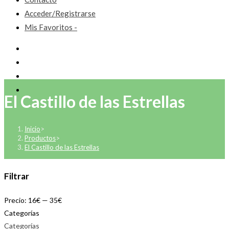
Acceder/Registrarse
Mis Favoritos -
El Castillo de las Estrellas
Inicio
>
Productos
>
El Castillo de las Estrellas
Filtrar
Precio:
16€
—
35€
Categorías
Categorías