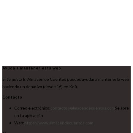
Ayuda a mantener esta web
Si te gusta El Almacén de Cuentos puedes ayudar a mantener la web
haciendo un donativo (desde 1€) en Kofi.
Contacto
Correo electrónico:
contacto@almacendecuentos.com
Se abre
en tu aplicación
Web:
https://www.almacendecuentos.com