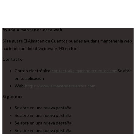
Ayuda a mantener esta web
Si te gusta El Almacén de Cuentos puedes ayudar a mantener la web
haciendo un donativo (desde 1€) en Kofi.
Contacto
Correo electrónico:
contacto@almacendecuentos.com
Se abre
en tu aplicación
Web:
https://www.almacendecuentos.com
Síguenos
Se abre en una nueva pestaña
Se abre en una nueva pestaña
Se abre en una nueva pestaña
Se abre en una nueva pestaña