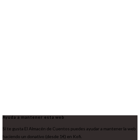
Ayuda a mantener esta web
Si te gusta El Almacén de Cuentos puedes ayudar a mantener la web
haciendo un donativo (desde 1€) en Kofi.