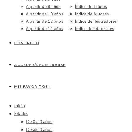
A partir de 8 años
Índice de Títulos
A partir de 10 años
Índice de Autores
A partir de 12 años
Índice de Ilustradores
A partir de 14 años
Índice de Editoriales
CONTACTO
ACCEDER/REGISTRARSE
MIS FAVORITOS -
Inicio
Edades
De 0 a 3 años
Desde 3 años