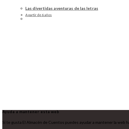
Las divertidas aventuras de las letras
A partir de 6 años
Ayuda a mantener esta web
Si te gusta El Almacén de Cuentos puedes ayudar a mantener la web ha