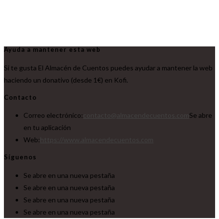
Ayuda a mantener esta web
Si te gusta El Almacén de Cuentos puedes ayudar a mantener la web
haciendo un donativo (desde 1€) en Kofi.
Contacto
Correo electrónico:
contacto@almacendecuentos.com
Se abre
en tu aplicación
Web:
https://www.almacendecuentos.com
Síguenos
Se abre en una nueva pestaña
Se abre en una nueva pestaña
Se abre en una nueva pestaña
Se abre en una nueva pestaña