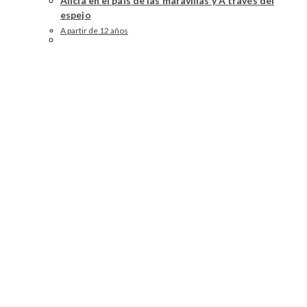
Alicia en el país de las maravillas y A través del
espejo
A partir de 12 años