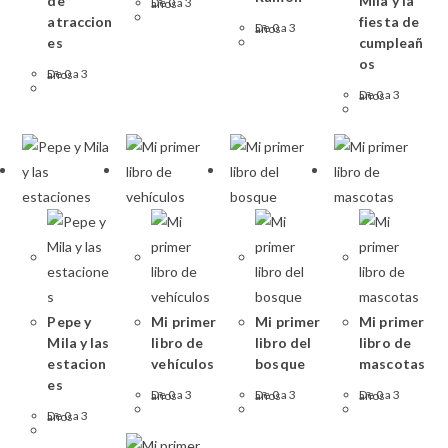
Mila y la
de
De 0 a 3 años
fiesta de
atraccion
De 0 a 3 años
cumpleañ
es
os
De 0 a 3 años
De 0 a 3 años
Pepe y
Mi primer
Mi primer
Mi primer
Mila y las
libro de
libro del
libro de
estacion
vehículos
bosque
mascotas
es
De 0 a 3 años
De 0 a 3 años
De 0 a 3 años
De 0 a 3 años