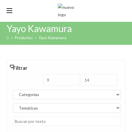
Ir
al
contenido
Yayo Kawamura
>
Productos
>
Yayo Kawamura
Filtrar