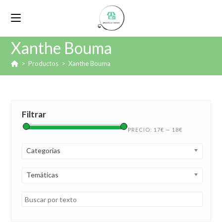
Xanthe Bouma
>
Productos
>
Xanthe Bouma
Filtrar
PRECIO:
17€
—
18€
Categorías
Temáticas