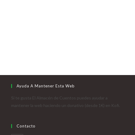
Ayuda A Mantener Esta Web
Si te gusta El Almacén de Cuentos puedes ayudar a
mantener la web haciendo un donativo (desde 1€) en Kofi.
Contacto