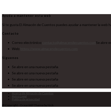
Ayuda a mantener esta web
Si te gusta El Almacén de Cuentos puedes ayudar a mantener la web ha
Contacto
Correo electrónico:
contacto@almacendecuentos.com
Se abre e
Web:
https://www.almacendecuentos.com
Síguenos
Se abre en una nueva pestaña
Se abre en una nueva pestaña
Se abre en una nueva pestaña
Se abre en una nueva pestaña
Acerca de Almacén de Cuentos
Aviso Legal
Política de privacidad
© Copyright - OceanWP Theme by Nick