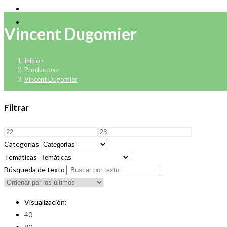
Vincent Dugomier
Inicio
>
Productos
>
Vincent Dugomier
Filtrar
Categorías
Temáticas
Búsqueda de texto
Visualización:
40