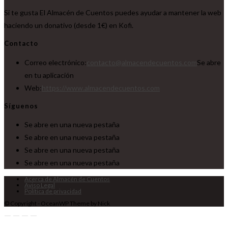
Si te gusta El Almacén de Cuentos puedes ayudar a mantener la web
haciendo un donativo (desde 1€) en Kofi.
Contacto
Correo electrónico:
contacto@almacendecuentos.com
Se abre
en tu aplicación
Web:
https://www.almacendecuentos.com
Síguenos
Se abre en una nueva pestaña
Se abre en una nueva pestaña
Se abre en una nueva pestaña
Se abre en una nueva pestaña
Acerca de Almacén de Cuentos
Aviso Legal
Política de privacidad
© Copyright - OceanWP Theme by Nick