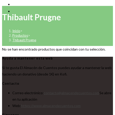
Thibault Prugne
Inicio
>
Productos
>
Thibault Prugne
No se han encontrado productos que coincidan con tu selección.
Ayuda a mantener esta web
Si te gusta El Almacén de Cuentos puedes ayudar a mantener la web
haciendo un donativo (desde 1€) en Kofi.
Contacto
Correo electrónico:
contacto@almacendecuentos.com
Se abre
en tu aplicación
Web:
https://www.almacendecuentos.com
Síguenos