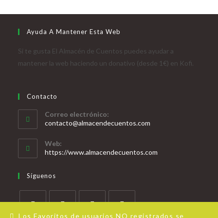
Ayuda A Mantener Esta Web
Si te gusta El Almacén de Cuentos puedes ayudar a
mantener la web haciendo un donativo (desde 1€) en Kofi.
Contacto
Correo electrónico:
contacto@almacendecuentos.com
Web:
https://www.almacendecuentos.com
Síguenos
Los Favoritos de usuarios NO registrados se