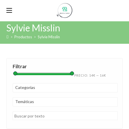
Sylvie Misslin
>
Productos
>
Sylvie Misslin
Filtrar
PRECIO:
14€
—
16€
Categorías
Temáticas