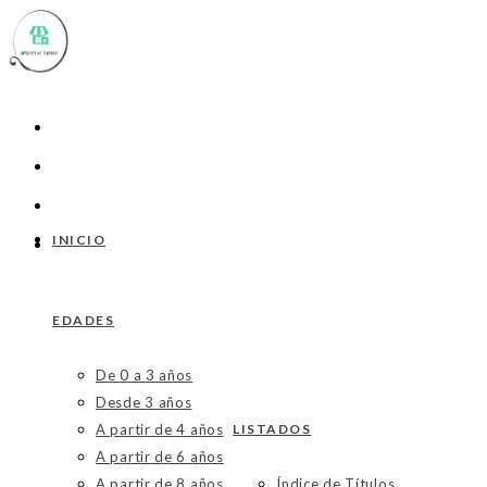
Ir
al
contenido
INICIO
EDADES
De 0 a 3 años
Desde 3 años
A partir de 4 años
LISTADOS
A partir de 6 años
A partir de 8 años
Índice de Títulos