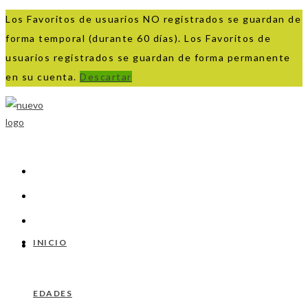
Los Favoritos de usuarios NO registrados se guardan de
forma temporal (durante 60 días). Los Favoritos de
usuarios registrados se guardan de forma permanente
en su cuenta.
Descartar
Ir
al
contenido
INICIO
EDADES