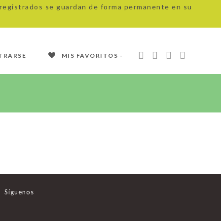
s registrados se guardan de forma permanente en su
TRARSE
MIS FAVORITOS -
Síguenos
Se