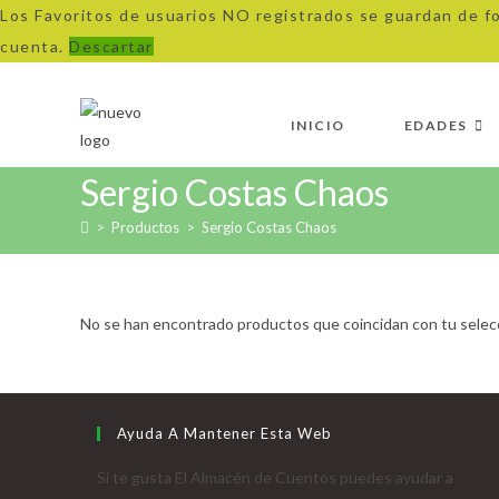
Los Favoritos de usuarios NO registrados se guardan de f
cuenta.
Descartar
Ir
al
INICIO
EDADES
contenido
Sergio Costas Chaos
>
Productos
>
Sergio Costas Chaos
No se han encontrado productos que coincidan con tu selec
Ayuda A Mantener Esta Web
Si te gusta El Almacén de Cuentos puedes ayudar a