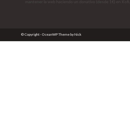
mantener la web haciendo un donativo (desde 1€) en Kofi.
© Copyright - OceanWP Theme by Nick