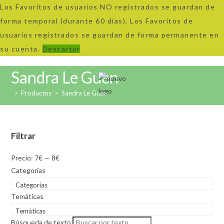
Los Favoritos de usuarios NO registrados se guardan de
forma temporal (durante 60 días). Los Favoritos de
usuarios registrados se guardan de forma permanente en
su cuenta.
Descartar
Ir
Sandra Le Guen
al
>
Productos
>
Sandra Le Guen
contenido
Filtrar
Precio:
7€
—
8€
Categorías
Categorías
Temáticas
Temáticas
Búsqueda de texto