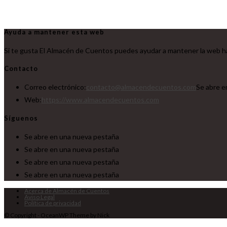
Ayuda a mantener esta web
Si te gusta El Almacén de Cuentos puedes ayudar a mantener la web ha
Contacto
Correo electrónico:
contacto@almacendecuentos.com
Se abre e
Web:
https://www.almacendecuentos.com
Síguenos
Se abre en una nueva pestaña
Se abre en una nueva pestaña
Se abre en una nueva pestaña
Se abre en una nueva pestaña
Acerca de Almacén de Cuentos
Aviso Legal
Política de privacidad
© Copyright - OceanWP Theme by Nick