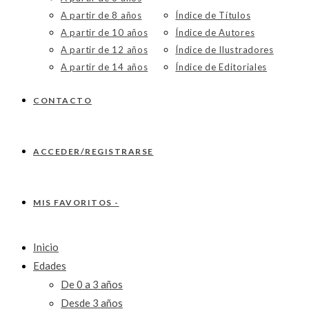
A partir de 8 años
Índice de Títulos
A partir de 10 años
Índice de Autores
A partir de 12 años
Índice de Ilustradores
A partir de 14 años
Índice de Editoriales
CONTACTO
ACCEDER/REGISTRARSE
MIS FAVORITOS -
Inicio
Edades
De 0 a 3 años
Desde 3 años