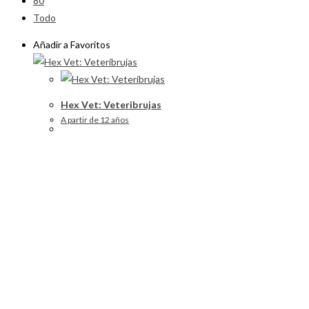
80
Todo
Añadir a Favoritos
Hex Vet: Veteribrujas
A partir de 12 años