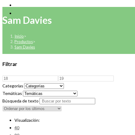
Sam Davies
Inicio
>
Productos
>
Sam Davies
Filtrar
Categorías
Temáticas
Búsqueda de texto
Visualización:
40