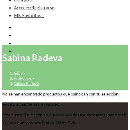
Acceder/Registrarse
Mis Favoritos -
Sabina Radeva
Inicio
>
Productos
>
Sabina Radeva
No se han encontrado productos que coincidan con tu selección.
Ayuda a mantener esta web
Si te gusta El Almacén de Cuentos puedes ayudar a mantener la web
haciendo un donativo (desde 1€) en Kofi.