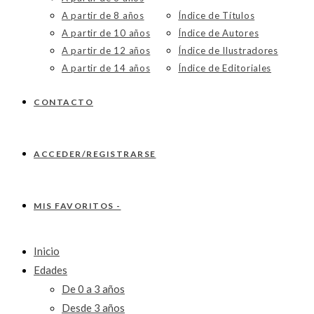
A partir de 8 años
Índice de Títulos
A partir de 10 años
Índice de Autores
A partir de 12 años
Índice de Ilustradores
A partir de 14 años
Índice de Editoriales
CONTACTO
ACCEDER/REGISTRARSE
MIS FAVORITOS -
Inicio
Edades
De 0 a 3 años
Desde 3 años