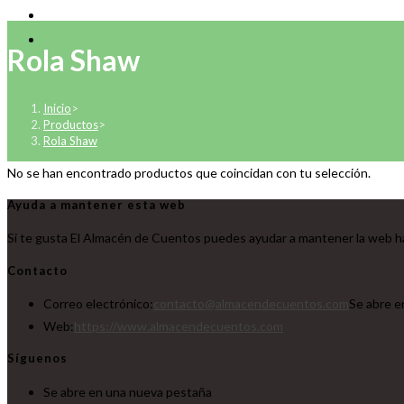
Rola Shaw
Inicio
>
Productos
>
Rola Shaw
No se han encontrado productos que coincidan con tu selección.
Ayuda a mantener esta web
Si te gusta El Almacén de Cuentos puedes ayudar a mantener la web ha
Contacto
Correo electrónico:
contacto@almacendecuentos.com
Se abre e
Web:
https://www.almacendecuentos.com
Síguenos
Se abre en una nueva pestaña