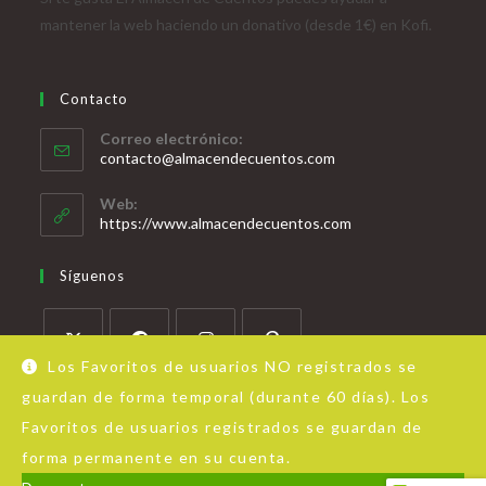
mantener la web haciendo un donativo (desde 1€) en Kofi.
Contacto
Correo electrónico:
contacto@almacendecuentos.com
Web:
https://www.almacendecuentos.com
Síguenos
Los Favoritos de usuarios NO registrados se
guardan de forma temporal (durante 60 días). Los
Favoritos de usuarios registrados se guardan de
forma permanente en su cuenta.
Acerca de Almacén de Cuentos
Aviso Legal
Política de privacidad