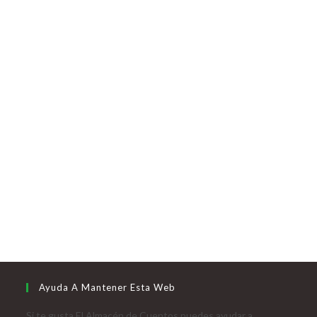
Ayuda A Mantener Esta Web
Si te gusta El Almacén de Cuentos puedes ayudar a