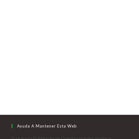
Ayuda A Mantener Esta Web
Si te gusta El Almacén de Cuentos puedes ayudar a