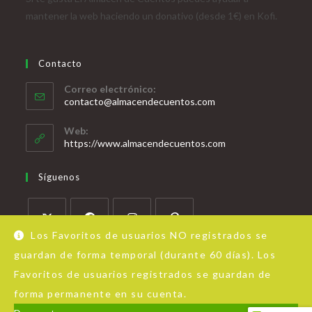
mantener la web haciendo un donativo (desde 1€) en Kofi.
Contacto
Correo electrónico:
contacto@almacendecuentos.com
Web:
https://www.almacendecuentos.com
Síguenos
Los Favoritos de usuarios NO registrados se
guardan de forma temporal (durante 60 días). Los
Favoritos de usuarios registrados se guardan de
forma permanente en su cuenta.
Acerca de Almacén de Cuentos
Aviso Legal
Política de privacidad