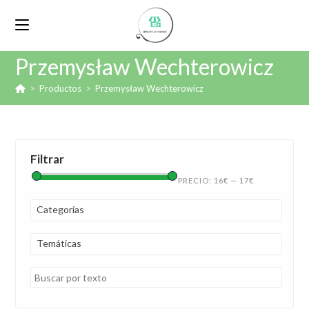
Przemysław Wechterowicz
>
Productos
>
Przemysław Wechterowicz
Filtrar
PRECIO:
16€
—
17€
Categorías
Temáticas