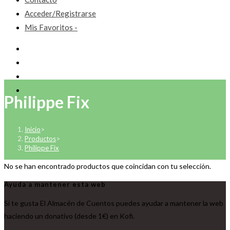
Acceder/Registrarse
Mis Favoritos -
Philippe Fix
Inicio
>
Productos
>
Philippe Fix
No se han encontrado productos que coincidan con tu selección.
Ayuda a mantener esta web
Si te gusta El Almacén de Cuentos puedes ayudar a mantener la web
haciendo un donativo (desde 1€) en Kofi.