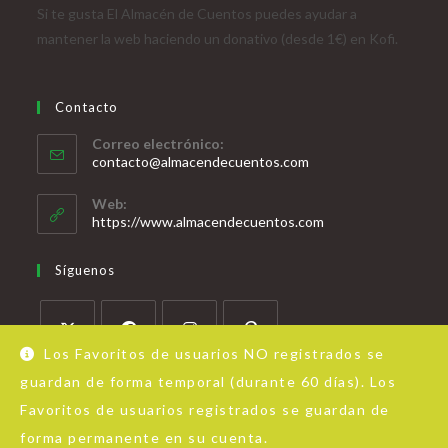
Si te gusta El Almacén de Cuentos puedes ayudar a
mantener la web haciendo un donativo (desde 1€) en Kofi.
Contacto
Correo electrónico:
contacto@almacendecuentos.com
Web:
https://www.almacendecuentos.com
Síguenos
Los Favoritos de usuarios NO registrados se
guardan de forma temporal (durante 60 días). Los
Favoritos de usuarios registrados se guardan de
forma permanente en su cuenta.
Acerca de Almacén de Cuentos
Aviso Legal
Política de privacidad