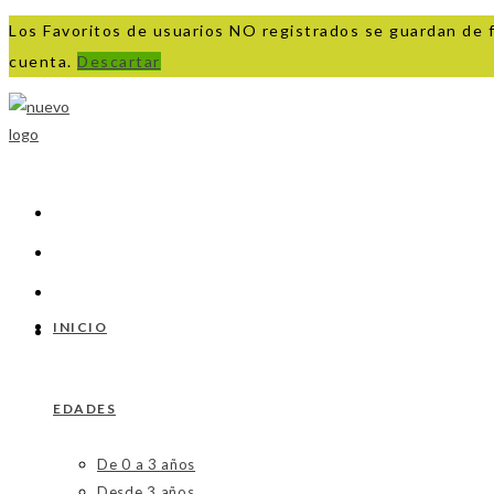
Los Favoritos de usuarios NO registrados se guardan de 
cuenta.
Descartar
Ir
al
contenido
INICIO
EDADES
De 0 a 3 años
Desde 3 años