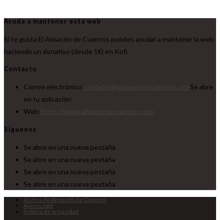
Ayuda a mantener esta web
Si te gusta El Almacén de Cuentos puedes ayudar a mantener la web
haciendo un donativo (desde 1€) en Kofi.
Contacto
Correo electrónico:
contacto@almacendecuentos.com
Se abre
en tu aplicación
Web:
https://www.almacendecuentos.com
Síguenos
Se abre en una nueva pestaña
Se abre en una nueva pestaña
Se abre en una nueva pestaña
Se abre en una nueva pestaña
Acerca de Almacén de Cuentos
Aviso Legal
Política de privacidad