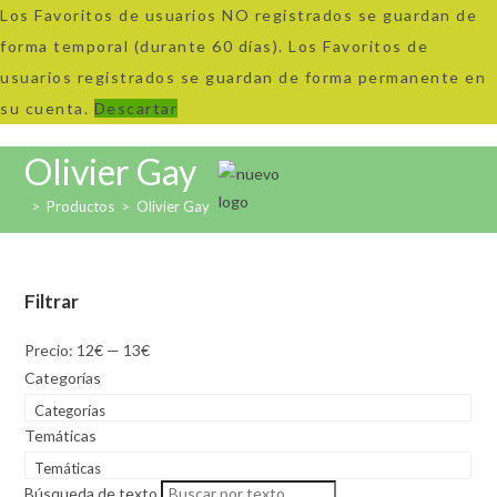
Los Favoritos de usuarios NO registrados se guardan de
forma temporal (durante 60 días). Los Favoritos de
usuarios registrados se guardan de forma permanente en
su cuenta.
Descartar
Ir
Olivier Gay
al
>
Productos
>
Olivier Gay
contenido
Filtrar
Precio:
12€
—
13€
Categorías
Categorías
Temáticas
Temáticas
Búsqueda de texto