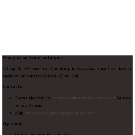
Ayuda a mantener esta web
Si te gusta El Almacén de Cuentos puedes ayudar a mantener la web
haciendo un donativo (desde 1€) en Kofi.
Contacto
Correo electrónico:
contacto@almacendecuentos.com
Se abre
en tu aplicación
Web:
https://www.almacendecuentos.com
Síguenos
Se abre en una nueva pestaña