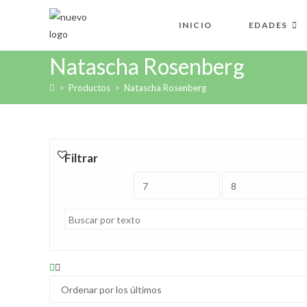
Ir
al
INICIO
EDADES
contenido
Natascha Rosenberg
>
Productos
>
Natascha Rosenberg
Filtrar