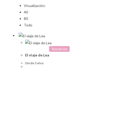
Visualización:
40
80
Todo
Reedición
El viaje de Lea
Desde 3 años