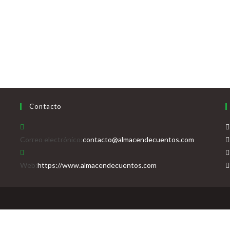
Contacto
Se
Correo electrónico:
contacto@almacendecuentos.com
abre
en
Web:
https://www.almacendecuentos.com
tu
aplicación