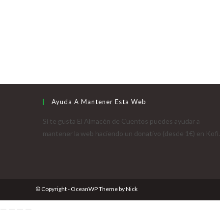
Ayuda A Mantener Esta Web
Si te gusta El Almacén de Cuentos puedes ayudar a
mantener la web haciendo un donativo (desde 1€) en Kofi.
© Copyright - OceanWP Theme by Nick