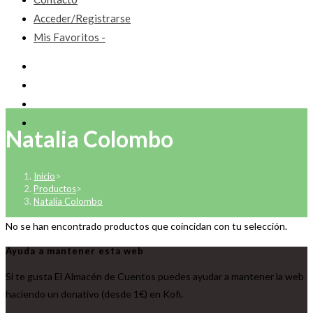
Acceder/Registrarse
Mis Favoritos -
Natalia Colombo
Inicio
>
Productos
>
Natalia Colombo
No se han encontrado productos que coincidan con tu selección.
Ayuda a mantener esta web
Si te gusta El Almacén de Cuentos puedes ayudar a mantener la web
haciendo un donativo (desde 1€) en Kofi.