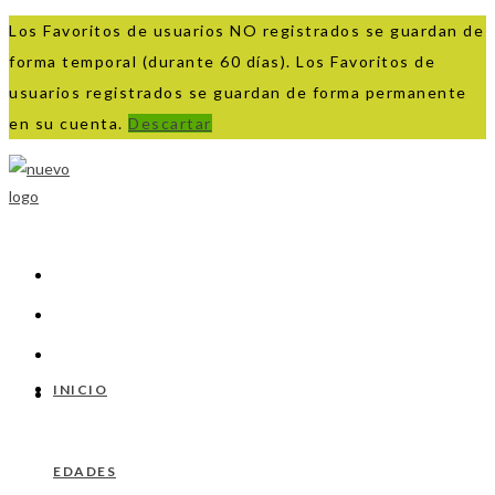
Los Favoritos de usuarios NO registrados se guardan de
forma temporal (durante 60 días). Los Favoritos de
usuarios registrados se guardan de forma permanente
en su cuenta.
Descartar
Ir
al
contenido
INICIO
EDADES