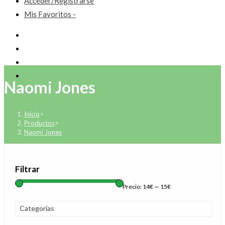
Acceder/Registrarse
Mis Favoritos -
Naomi Jones
Inicio
>
Productos
>
Naomi Jones
Filtrar
Precio:
14€
—
15€
Categorías