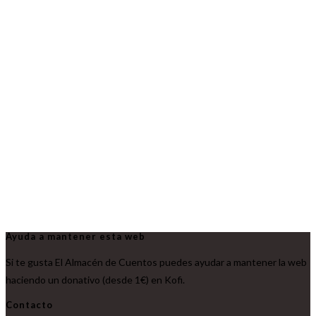
Ayuda a mantener esta web
Si te gusta El Almacén de Cuentos puedes ayudar a mantener la web
haciendo un donativo (desde 1€) en Kofi.
Contacto