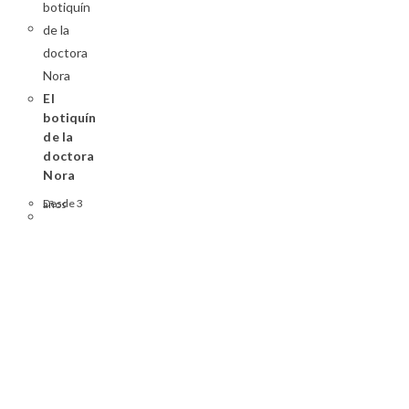
El
botiquín
de la
doctora
Nora
Desde 3 años