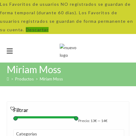
Los Favoritos de usuarios NO registrados se guardan de
forma temporal (durante 60 días). Los Favoritos de
usuarios registrados se guardan de forma permanente en
su cuenta.
Descartar
Ir
al
contenido
Miriam Moss
>
Productos
>
Miriam Moss
Filtrar
Precio:
13€
—
14€
Categorías