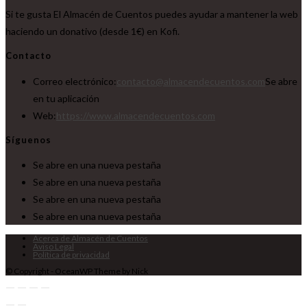
Si te gusta El Almacén de Cuentos puedes ayudar a mantener la web
haciendo un donativo (desde 1€) en Kofi.
Contacto
Correo electrónico:
contacto@almacendecuentos.com
Se abre
en tu aplicación
Web:
https://www.almacendecuentos.com
Síguenos
Se abre en una nueva pestaña
Se abre en una nueva pestaña
Se abre en una nueva pestaña
Se abre en una nueva pestaña
Acerca de Almacén de Cuentos
Aviso Legal
Política de privacidad
© Copyright - OceanWP Theme by Nick