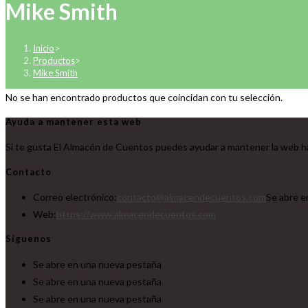
Mike Smith
Inicio
>
Productos
>
Mike Smith
No se han encontrado productos que coincidan con tu selección.
Ayuda a mantener esta web
Si te gusta El Almacén de Cuentos puedes ayudar a mantener la web ha
Contacto
Correo electrónico:
contacto@almacendecuentos.com
Se abre e
Web:
https://www.almacendecuentos.com
Síguenos
Se abre en una nueva pestaña
Se abre en una nueva pestaña
Se abre en una nueva pestaña