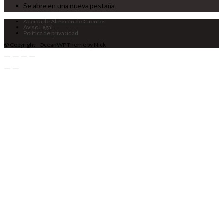
Se abre en una nueva pestaña
Acerca de Almacén de Cuentos
Aviso Legal
Política de privacidad
© Copyright - OceanWP Theme by Nick