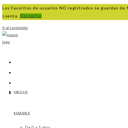
Los Favoritos de usuarios NO registrados se guardan de 
cuenta.
Descartar
Ir al contenido
INICIO
EDADES
De 0 a 3 años