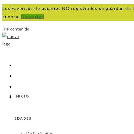
Los Favoritos de usuarios NO registrados se guardan de 
cuenta.
Descartar
Ir al contenido
INICIO
EDADES
De 0 a 3 años