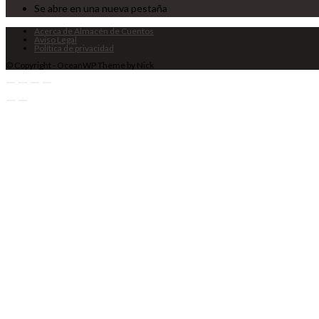
Se abre en una nueva pestaña
Acerca de Almacén de Cuentos
Aviso Legal
Política de privacidad
© Copyright - OceanWP Theme by Nick