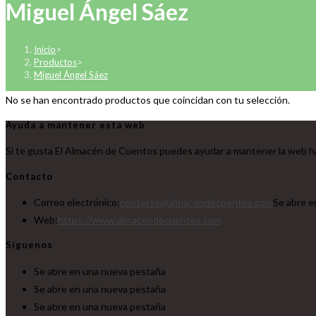
Miguel Ángel Sáez
Inicio
>
Productos
>
Miguel Ángel Sáez
No se han encontrado productos que coincidan con tu selección.
Ayuda a mantener esta web
Si te gusta El Almacén de Cuentos puedes ayudar a mantener la web ha
Contacto
Correo electrónico:
contacto@almacendecuentos.com
Se abre e
Web:
https://www.almacendecuentos.com
Síguenos
Se abre en una nueva pestaña
Se abre en una nueva pestaña
Se abre en una nueva pestaña