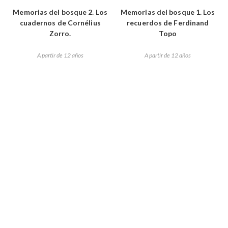
Memorias del bosque 2. Los
Memorias del bosque 1. Los
cuadernos de Cornélius
recuerdos de Ferdinand
Zorro.
Topo
A partir de 12 años
A partir de 12 años