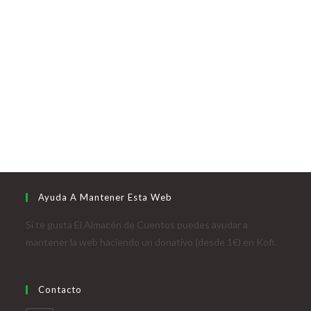
Ayuda A Mantener Esta Web
Si te gusta El Almacén de Cuentos puedes ayudar a
mantener la web haciendo un donativo (desde 1€) en Kofi.
Contacto