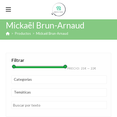
Mickaël Brun-Arnaud
>
Productos
>
Mickaël Brun-Arnaud
Filtrar
PRECIO:
21€
—
22€
Categorías
Temáticas