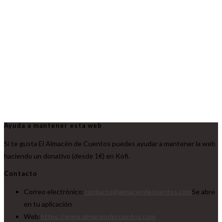
Ayuda a mantener esta web
Si te gusta El Almacén de Cuentos puedes ayudar a mantener la web
haciendo un donativo (desde 1€) en Kofi.
Contacto
Correo electrónico:
contacto@almacendecuentos.com
Se abre
en tu aplicación
Web:
https://www.almacendecuentos.com