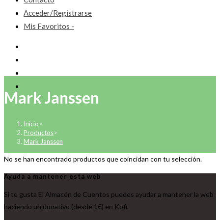
Acceder/Registrarse
Mis Favoritos -
Mark Janssen
Inicio
>
Productos
>
Mark Janssen
No se han encontrado productos que coincidan con tu selección.
Ayuda a mantener esta web
Si te gusta El Almacén de Cuentos puedes ayudar a mantener la web
haciendo un donativo (desde 1€) en Kofi.