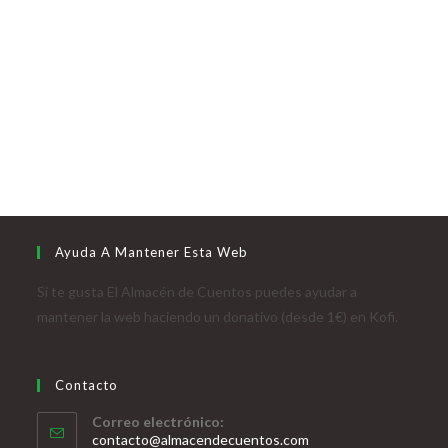
Ayuda A Mantener Esta Web
Si te gusta El Almacén de Cuentos puedes ayudar a
mantener la web haciendo un donativo (desde 1€) en Kofi.
Contacto
Correo electrónico:
contacto@almacendecuentos.com