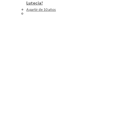
Lutecia!
A partir de 10 años