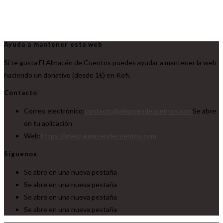
Ayuda a mantener esta web
Si te gusta El Almacén de Cuentos puedes ayudar a mantener la web
haciendo un donativo (desde 1€) en Kofi.
Contacto
Correo electrónico:
contacto@almacendecuentos.com
Se abre
en tu aplicación
Web:
https://www.almacendecuentos.com
Síguenos
Se abre en una nueva pestaña
Se abre en una nueva pestaña
Se abre en una nueva pestaña
Se abre en una nueva pestaña