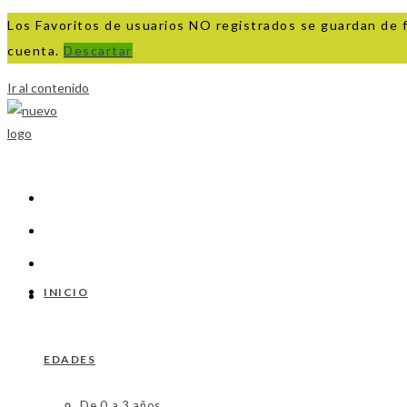
Los Favoritos de usuarios NO registrados se guardan de 
cuenta.
Descartar
Ir al contenido
INICIO
EDADES
De 0 a 3 años