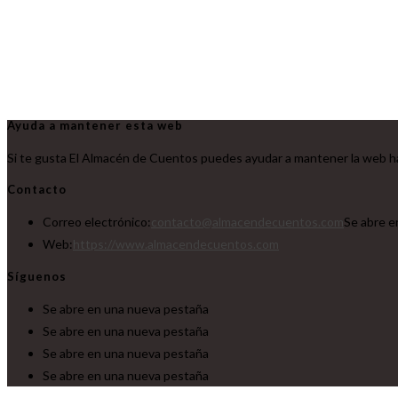
Ayuda a mantener esta web
Si te gusta El Almacén de Cuentos puedes ayudar a mantener la web ha
Contacto
Correo electrónico:
contacto@almacendecuentos.com
Se abre e
Web:
https://www.almacendecuentos.com
Síguenos
Se abre en una nueva pestaña
Se abre en una nueva pestaña
Se abre en una nueva pestaña
Se abre en una nueva pestaña