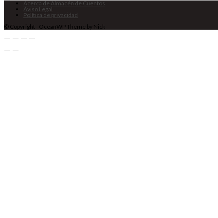
Acerca de Almacén de Cuentos
Aviso Legal
Política de privacidad
© Copyright - OceanWP Theme by Nick