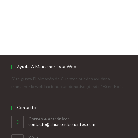
Ayuda A Mantener Esta Web
Si te gusta El Almacén de Cuentos puedes ayudar a
mantener la web haciendo un donativo (desde 1€) en Kofi.
Contacto
Correo electrónico:
contacto@almacendecuentos.com
Web: