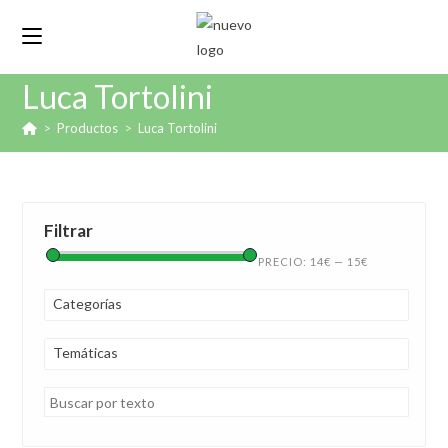
Luca Tortolini
>
Productos
>
Luca Tortolini
Filtrar
PRECIO:
14€
—
15€
Categorías
Temáticas