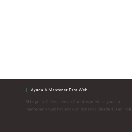
Ayuda A Mantener Esta Web
Si te gusta El Almacén de Cuentos puedes ayudar a
mantener la web haciendo un donativo (desde 1€) en Kofi.