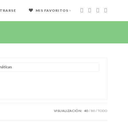
STRARSE
MIS FAVORITOS -
áticas
VISUALIZACIÓN:
40
80
TODO