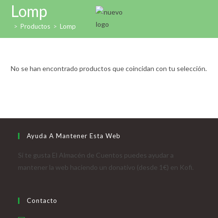
Ir
Lomp
al
>
Productos
>
Lomp
contenido
No se han encontrado productos que coincidan con tu selección.
Ayuda A Mantener Esta Web
Si te gusta El Almacén de Cuentos puedes ayudar a
mantener la web haciendo un donativo (desde 1€) en Kofi.
Contacto