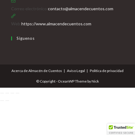
Se
Correo electrónico:
contacto@almacendecuentos.com
abre
en
Web:
https://www.almacendecuentos.com
tu
Síguenos
aplicación
Se
Se
Se
Se
abre
abre
abre
abre
en
en
en
en
Acerca de Almacén de Cuentos
Aviso Legal
Política de privacidad
una
una
una
una
nueva
nueva
nueva
nueva
© Copyright - OceanWP Theme by Nick
pestaña
pestaña
pestaña
pestaña