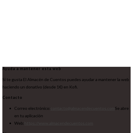
Ayuda a mantener esta web
Si te gusta El Almacén de Cuentos puedes ayudar a mantener la web
haciendo un donativo (desde 1€) en Kofi.
Contacto
Correo electrónico:
contacto@almacendecuentos.com
Se abre
en tu aplicación
Web:
https://www.almacendecuentos.com