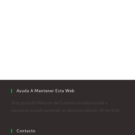
Ayuda A Mantener Esta Web
Si te gusta El Almacén de Cuentos puedes ayudar a
mantener la web haciendo un donativo (desde 1€) en Kofi.
Contacto