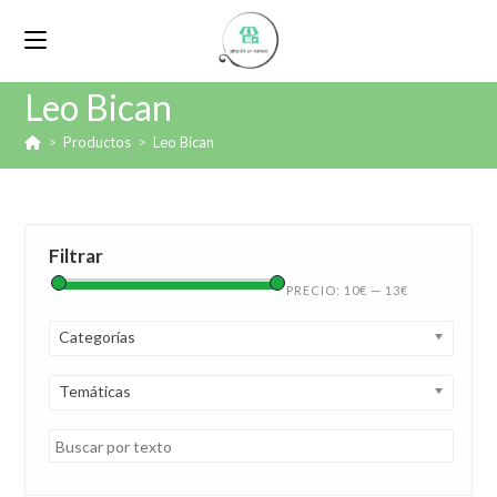
Leo Bican
>
Productos
>
Leo Bican
Filtrar
PRECIO:
10€
—
13€
Categorías
Temáticas