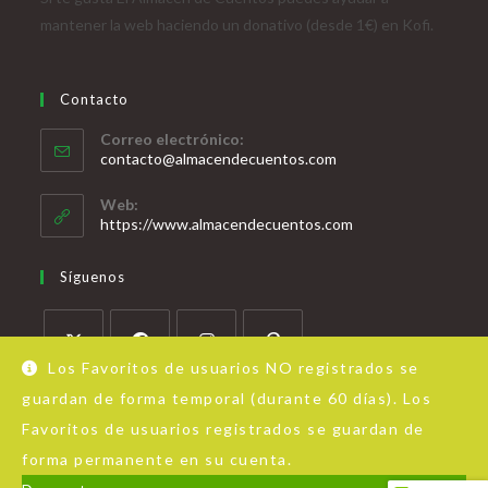
mantener la web haciendo un donativo (desde 1€) en Kofi.
Contacto
Correo electrónico:
contacto@almacendecuentos.com
Web:
https://www.almacendecuentos.com
Síguenos
Los Favoritos de usuarios NO registrados se
guardan de forma temporal (durante 60 días). Los
Favoritos de usuarios registrados se guardan de
forma permanente en su cuenta.
Acerca de Almacén de Cuentos
Aviso Legal
Política de privacidad