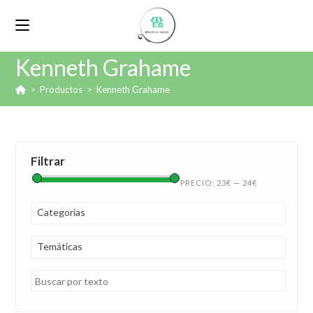
Kenneth Grahame
>
Productos
>
Kenneth Grahame
Filtrar
PRECIO:
23€
—
24€
Categorías
Temáticas