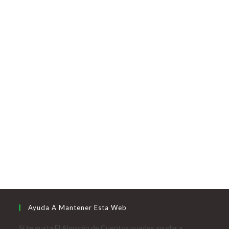
Ayuda A Mantener Esta Web
Si te gusta El Almacén de Cuentos puedes ayudar a