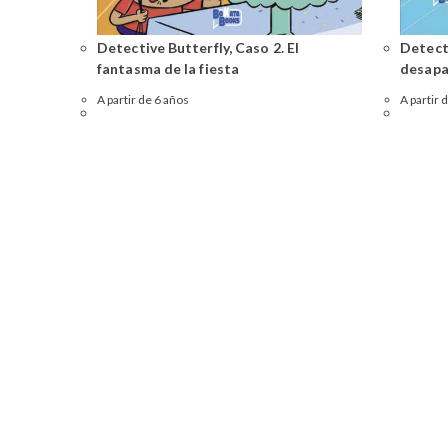
Detective Butterfly, Caso 2. El
Detecti
fantasma de la fiesta
desapa
A partir de 6 años
A partir 