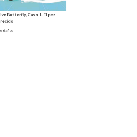
ve Butterfly, Caso 1. El pez
recido
de 6 años