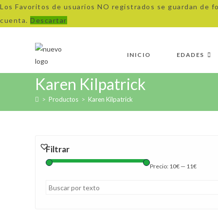
Los Favoritos de usuarios NO registrados se guardan de f
cuenta.
Descartar
Ir
al
INICIO
EDADES
contenido
Karen Kilpatrick
>
Productos
>
Karen Kilpatrick
Filtrar
Precio:
10€
—
11€